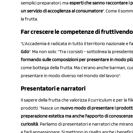
semplici preparatori, ma
esperti che sanno raccontare i 
un servizio di accoglienza al consumatore
". Come il sommel
la frutta.
Far crescere le competenze di fruttivendoli
"L'Accademia è radicata in tutto il territorio nazionale e
Gdo
". Ma non solo: "Tra i corsisti - sottolinea la preside
formando sulle composizioni per presentare in modo più 
come bottega della frutta. Ma c'erano anche barman, cuoc
presentare in modo diverso nel mondo del lavoro".
Presentatori e narratori
Il sapere della frutta che valorizza il curriculum e per la f
prodotti. "Nasce un
nuovo modo di presentare i prodotti
preparazione estetica ma anche l'apporto di conoscenze s
curiosità
. Parliamo di presentatori e narratori che mirano
e farli appassionare. Si mettono in risalto anche i benefi