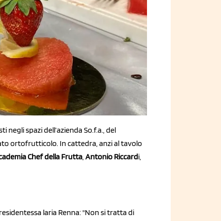
i negli spazi dell’azienda So.f.a., del
to ortofrutticolo. In cattedra, anzi al tavolo
cademia Chef della Frutta
,
Antonio Riccard
i,
esidentessa laria Renna: "Non si tratta di