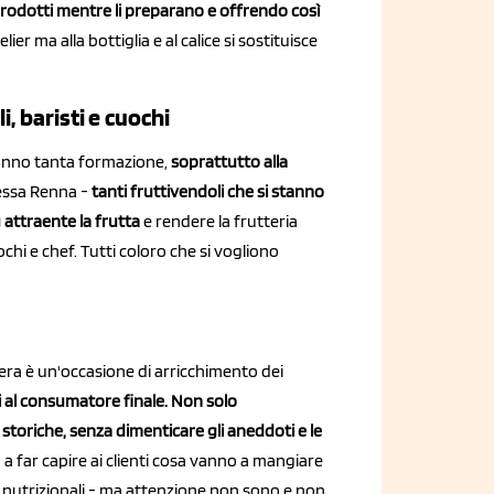
prodotti mentre li preparano e offrendo così
ier ma alla bottiglia e al calice si sostituisce
, baristi e cuochi
 fanno tanta formazione,
soprattutto alla
ntessa Renna -
tanti fruttivendoli che si stanno
attraente la frutta
e rendere la frutteria
hi e chef. Tutti coloro che si vogliono
iliera è un'occasione di arricchimento dei
 al consumatore finale. Non solo
toriche, senza dimenticare gli aneddoti e le
 a far capire ai clienti cosa vanno a mangiare
ci nutrizionali - ma attenzione non sono e non