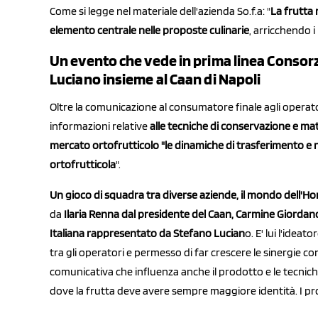
Come si legge nel materiale dell'azienda So.f.a: "
La frutta
elemento centrale nelle proposte culinarie
, arricchendo i
Un evento che vede in prima linea Consorz
Luciano insieme al Caan di Napoli
Oltre la comunicazione al consumatore finale agli operat
informazioni relative
alle tecniche di conservazione e mat
mercato ortofrutticolo "le dinamiche di trasferimento e rep
ortofrutticola
".
Un gioco di squadra tra diverse aziende, il mondo dell'Ho
da
Ilaria Renna dal presidente del Caan, Carmine Giordan
Italiana rappresentato da Stefano Lucian
o. E' lui l'idea
tra gli operatori e permesso di far crescere le sinergie c
comunicativa che influenza anche il prodotto e le tecnich
dove la frutta deve avere sempre maggiore identità. I pro