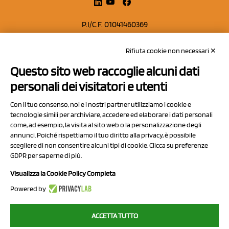
P.I/C.F. 01041460369
REA: MO 208553
Rifiuta cookie non necessari ✕
Capitale sociale Euro 50.000,00 i.v.
Questo sito web raccoglie alcuni dati
Contatti
personali dei visitatori e utenti
Sitemap
Con il tuo consenso, noi e i nostri partner utilizziamo i cookie e
Privacy Policy
tecnologie simili per archiviare, accedere ed elaborare i dati personali
Cookie Policy
come, ad esempio, la visita al sito web o la personalizzazione degli
annunci. Poiché rispettiamo il tuo diritto alla privacy, è possibile
Chi Siamo
scegliere di non consentire alcuni tipi di cookie. Clicca su preferenze
GDPR per saperne di più.
Visualizza la Cookie Policy Completa
Powered by
2023 NCX Drahorad srl - All rights reserved
ACCETTA TUTTO
myfruit.it è parte del network di
NCX DRAHORAD